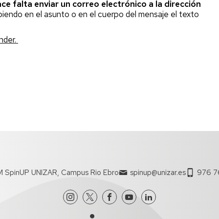
beneficio
ce falta enviar un correo electrónico a la dirección
Crear
n
biendo en el asunto o en el cuerpo del mensaje el texto
Solicitud
una
de
Start-
s
nder.
certificado
up
Unizar
M
rios
Reglamentos
y
Acuerdos
Unizar
Leyes
nacionales
Comité
de
empresas
M SpinUP UNIZAR, Campus Rio Ebro
spinup@unizar.es
976 7
Spin-
off
Unizar
Comité