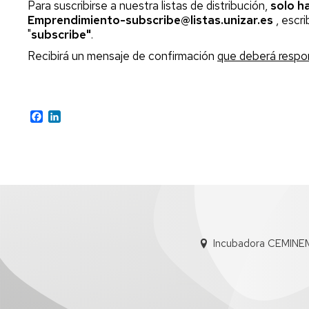
para
Explorer
Holding
INNOUNITA
Para suscribirse a nuestra listas de distribución,
solo ha
emprendedores
Unizar
Ubicació
Emprendimiento-subscribe@listas.unizar.es
, escri
Emprende
Alcanza
"
subscribe"
.
Ayudas
SLU
tu
Imágene
Recibirá un mensaje de confirmación
que deberá respo
y
Cima
Subvenciones
Colaboradores
Cátedra
CEMINE
BSH
Ideathon
Laborato
Novedades
Electrodomésticos
"48H
Contacto
y
UNIZAR
en
Facebook
LinkedIn
eventos
la
piel
Cátedra
de
Emprender
un
UNIZAR
emprendedor"
Santander
Continuo
X
SpinUP
Incubadora CEMINE