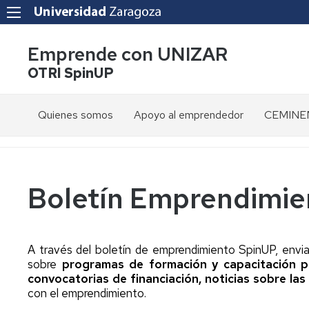
Emprende con UNIZAR
OTRI SpinUP
Quienes somos
Apoyo al emprendedor
CEMINEM
OTRI
Programas
Todos
Presenta
UNIZAR
de
los
formación
programas
Servicios
y
Objetivos
Boletín Emprendimie
capacitación
Spin
Secretari
Transfer
Boletín
Virtual
Beneficios
emprendimiento
a
Spin
Convocat
A través del boletín de emprendimiento SpinUP, envi
emprendedores
Adventures
Programas
Proyecto
sobre
programas de formación y capacitación 
Unizar
europeos
VIADUCT
Solicita
convocatorias de financiación, noticias sobre las 
Santander
un
con el emprendimiento.
Recursos
X
Sociedad
Proyecto
espacio