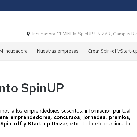
Incubadora CEMINEM SpinUP UNIZAR, Campus Ri
 Incubadora
Nuestras empresas
Crear Spin-off/Start-u
ción
Empresas
Spin-
constituidas
off
Spin-
vs
off
Start-
nto SpinUP
y
up
a
Start-
Unizar
up
UNIZAR
Crear
oria
amos a los emprendedores suscritos, información puntual
una
para emprendedores,
concursos
,
jornadas,
premios,
Convenios
Spin-
Spin-off y Start-up Unizar, etc.
, todo ello relacionado
para
off
su
Unizar