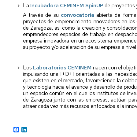
para
Explorer
Holding
INNOUNITA
La
Incubadora CEMINEM SpinUP
de proyectos 
emprendedores
Unizar
Ubicació
Emprende
Alcanza
A través de su
convocatoria
abierta de forma 
Ayudas
SLU
tu
Imágene
proyectos de emprendimiento innovadores en los 
y
Cima
de Zaragoza, así como la creación y consolidaci
Subvenciones
Colaboradores
Cátedra
CEMINE
emprendedores espacios de trabajo en despacho o
BSH
Ideathon
Laborato
empresa innovadora en un ecosistema emprendedo
Novedades
Electrodomésticos
"48H
Contacto
su proyecto y/o aceleración de su empresa a nivel 
y
UNIZAR
en
eventos
la
piel
Cátedra
Los
Laboratorios CEMINEM
nacen con el objeti
de
Emprender
impulsando una I+D+I orientadas a las necesida
un
UNIZAR
que existen en el mercado, favoreciendo la colabo
emprendedor"
y tecnología hacia el avance y desarrollo de produ
Santander
un espacio común en el que los institutos de inve
Continuo
X
de Zaragoza junto con las empresas, actúan pa
SpinUP
atraer cada vez más recursos enfocados a la innov
Facebook
LinkedIn