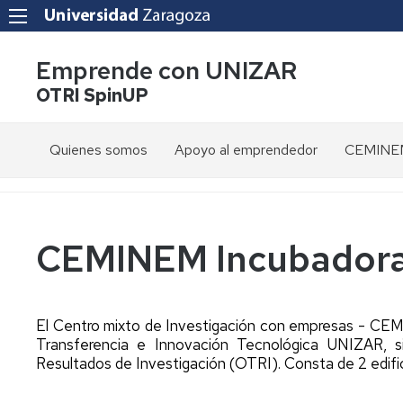
Emprende con UNIZAR
OTRI SpinUP
Quienes somos
Apoyo al emprendedor
CEMINEM
OTRI
Programas
Todos
Presenta
UNIZAR
de
los
formación
programas
Servicios
y
Objetivos
CEMINEM Incubadora 
capacitación
Spin
Secretari
Transfer
Boletín
Virtual
Beneficios
emprendimiento
a
Spin
Convocat
El Centro mixto de Investigación con empresas - CEM
emprendedores
Adventures
Programas
Proyecto
Transferencia e Innovación Tecnológica UNIZAR, s
Unizar
europeos
VIADUCT
Solicita
Resultados de Investigación (OTRI). Consta de 2 edific
Santander
un
Recursos
X
Sociedad
Proyecto
espacio