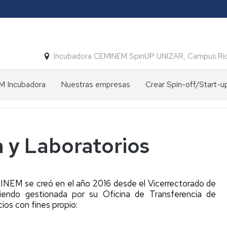
Incubadora CEMINEM SpinUP UNIZAR, Campus Ri
 Incubadora
Nuestras empresas
Crear Spin-off/Start-u
ción
Empresas
Spin-
constituidas
off
Spin-
vs
off
Start-
y Laboratorios
y
up
a
Start-
Unizar
up
UNIZAR
Crear
oria
INEM se creó en el año 2016 desde el Vicerrectorado de
una
iendo gestionada por su Oficina de Transferencia de
Convenios
Spin-
ios con fines propio:
para
off
su
Unizar