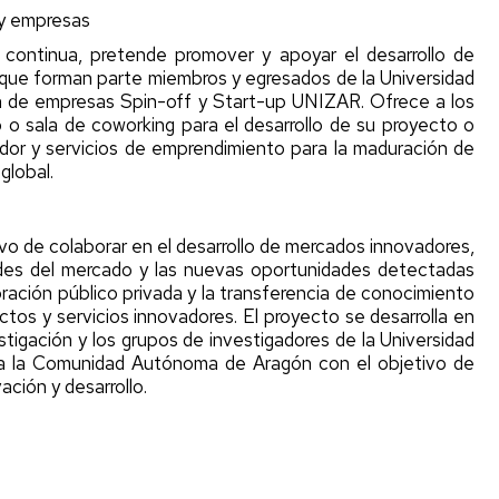
beneficio
y empresas
Crear
n
Solicitud
una
continua, pretende promover y apoyar el desarrollo de
de
Start-
s
que forman parte miembros y egresados de la Universidad
certificado
up
ón de empresas Spin-off y Start-up UNIZAR. Ofrece a los
Unizar
M
 sala de coworking para el desarrollo de su proyecto o
rios
r y servicios de emprendimiento para la maduración de
Reglamentos
global.
y
Acuerdos
Unizar
vo de colaborar en el desarrollo de mercados innovadores,
des del mercado y las nuevas oportunidades detectadas
Leyes
ración público privada y la transferencia de conocimiento
nacionales
ctos y servicios innovadores. El proyecto se desarrolla en
stigación y los grupos de investigadores de la Universidad
Comité
ra la Comunidad Autónoma de Aragón con el objetivo de
de
ación y desarrollo.
empresas
Spin-
off
Unizar
Comité