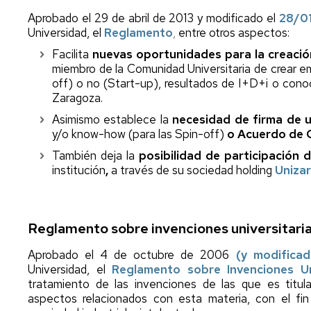
para
Explorer
Holding
INNOUNITA
emprendedores
Aprobado el 29 de abril de 2013 y modificado
Unizar
el
28/0
Ubicació
Emprende
Alcanza
Universidad, el
Reglamento
,
entre otros aspectos:
Ayudas
SLU
tu
Imágene
Facilita
nuevas oportunidades para la creaci
y
Cima
miembro de la Comunidad Universitaria de crear e
Subvenciones
Colaboradores
Cátedra
CEMINE
off) o no (Start-up), resultados de I+D+i o con
BSH
Ideathon
Laborato
Zaragoza.
Novedades
Electrodomésticos
"48H
Contacto
y
UNIZAR
en
Asimismo establece la
necesidad de firma de 
eventos
la
y/o know-how (para las Spin-off)
o Acuerdo de 
piel
Cátedra
También deja la
posibilidad de participación 
de
Emprender
institución
,
a través de su sociedad holding
Uniza
un
UNIZAR
emprendedor"
Santander
Continuo
X
Reglamento sobre invenciones universitaria
SpinUP
Aprobado el 4 de octubre de 2006
(y modificad
Universidad, el
Reglamento sobre Invenciones Uni
tratamiento de las invenciones de las que es titu
aspectos relacionados con esta materia, con el fi