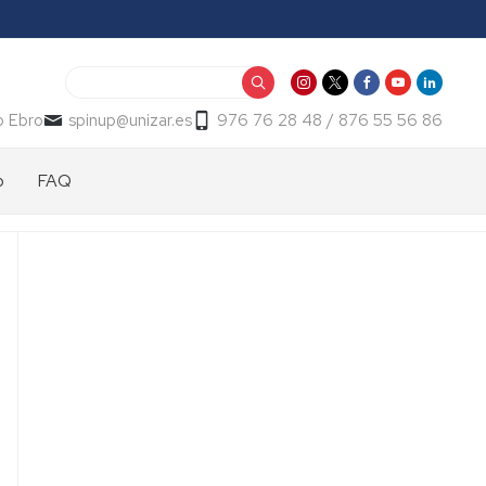
Buscar
o Ebro
spinup@unizar.es
976 76 28 48 / 876 55 56 86
p
FAQ