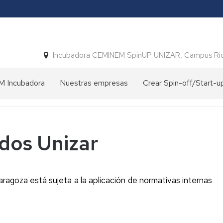
Incubadora CEMINEM SpinUP UNIZAR, Campus Ri
 Incubadora
Nuestras empresas
Crear Spin-off/Start-u
ción
Empresas
Spin-
constituidas
off
Spin-
vs
off
Start-
dos Unizar
y
up
a
Start-
Unizar
up
UNIZAR
Crear
oria
ragoza está sujeta a la aplicación de normativas internas
una
Convenios
Spin-
para
off
su
Unizar