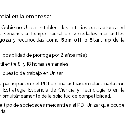
de
empresas
cial en la empresa:
Start-
up
Gobierno Unizar establece los criterios para autorizar
al
Unizar
e servicios a tiempo parcial en sociedades mercantiles
agoza
y reconocidas como
Spin-off o Start-up
de la
 posibilidad de prorroga por 2 años más)
til entre 8 y 18 horas semanales
del puesto de trabajo en Unizar
 la participación del PDI en una actuación relacionada con
 la Estrategia Española de Ciencia y Tecnología o en la
 simultáneamente de la solicitud de compatibilidad.
te tipo de sociedades mercantiles al PDI Unizar que ocupe
ia.