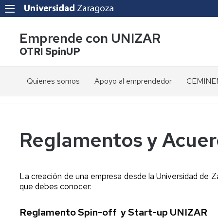
Emprende con UNIZAR
OTRI SpinUP
Quienes somos
Apoyo al emprendedor
CEMINEM
OTRI
Programas
Todos
Presenta
UNIZAR
de
los
formación
programas
Servicios
y
Objetivos
Reglamentos y Acuer
capacitación
Spin
Secretari
Transfer
Boletín
Virtual
Beneficios
emprendimiento
a
Spin
Convocat
La creación de una empresa desde la Universidad de Za
emprendedores
Adventures
Programas
Proyecto
que debes conocer:
Unizar
europeos
VIADUCT
Solicita
Santander
un
Recursos
X
Reglamento Spin-off y Start-up
Sociedad
Proyecto
UNIZAR
espacio