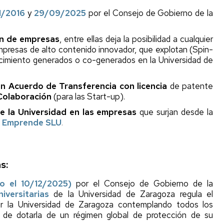
beneficio
Crear
1/2016
y
29/09/2025
por el Consejo de Gobierno de la
n
Solicitud
una
de
Start-
s
ón de empresas
, entre ellas deja la posibilidad a cualquier
certificado
up
mpresas de alto contenido innovador, que explotan (Spin-
Unizar
M
ocimiento generados o co-generados en la Universidad de
rios
Reglamentos
y
un Acuerdo de Transferencia con licencia
de patente
Acuerdos
Colaboración
(para las Start-up).
Unizar
de la Universidad en las empresas
que surjan desde la
r Emprende SLU
.
Leyes
nacionales
Comité
s:
de
empresas
o el 10/12/2025)
por el Consejo de Gobierno de la
Spin-
off
versitarias
de la Universidad de Zaragoza regula el
Unizar
lar la Universidad de Zaragoza contemplando todos los
n de dotarla de un régimen global de protección de su
Comité