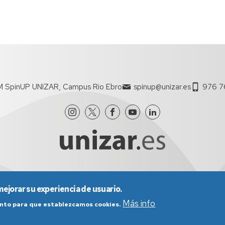
M SpinUP UNIZAR, Campus Rio Ebro
spinup@unizar.es
976 7
mejorar su experiencia de usuario.
nes generales de uso
Política de Privacidad
Política de Cookies
Más info
iento para que establezcamos cookies.