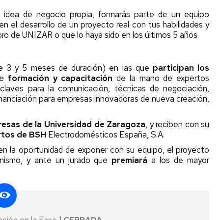
de
 idea de negocio propia, formarás parte de un equipo
empresas
 el desarrollo de un proyecto real con tus habilidades y
Start-
ro de UNIZAR o que lo haya sido en los últimos 5 años
.
up
Unizar
e 3 y 5 meses de duración) en las que
participan los
de
formación y capacitación
de la mano de expertos
 claves para la comunicación, técnicas de negociación,
financiación para empresas innovadoras de nueva creación,
esas de la Universidad de Zaragoza
, y reciben con su
rtos de BSH
Electrodomésticos España, S.A.
nen la oportunidad de exponer con su equipo, el proyecto
mismo, y ante un jurado que
premiará
a los de mayor