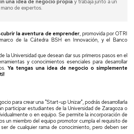
beneficio
sin una idea de negocio propia
y trabaja junto a un
Crear
a mano de expertos.
n
Solicitud
una
de
Start-
s
certificado
up
Unizar
M
cubrir la aventura de emprender
, promovida por OTRI
rios
l marco de la Cátedra BSH en Innovación, y el Banco
Reglamentos
y
de la Universidad que desean dar sus primeros pasos en el
Acuerdos
Unizar
rramientas y conocimientos esenciales para desarrollar
os
.
Ya tengas una idea de negocio o simplemente
Leyes
i!
nacionales
Comité
de
ocio para crear una "Start-up Unizar", podrás desarrollarla
empresas
án participar estudiantes de la Universidad de Zaragoza o
Spin-
ndividualmente o en equipo. Se permite la incorporación de
off
s un miembro del equipo promotor cumpla el requisito de
Unizar
 ser de cualquier rama de conocimiento, pero deben ser
Comité