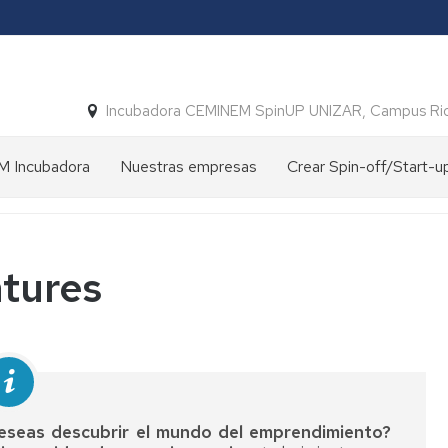
Incubadora CEMINEM SpinUP UNIZAR, Campus Ri
 Incubadora
Nuestras empresas
Crear Spin-off/Start-u
ción
Empresas
Spin-
constituidas
off
Spin-
vs
off
Start-
tures
y
up
a
Start-
Unizar
up
UNIZAR
Crear
oria
una
Convenios
Spin-
para
off
su
Unizar
deseas descubrir el mundo del emprendimiento?