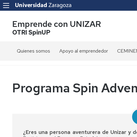
Emprende con UNIZAR
OTRI SpinUP
Quienes somos
Apoyo al emprendedor
CEMINEM
OTRI
Programas
Todos
Presenta
UNIZAR
de
los
formación
programas
Servicios
y
Objetivos
Programa Spin Adven
capacitación
Spin
Secretari
Transfer
Boletín
Virtual
Beneficios
emprendimiento
a
Spin
Convocat
emprendedores
Adventures
Programas
Proyecto
Unizar
europeos
VIADUCT
Solicita
Santander
un
¿Eres una persona aventurera de Unizar y 
Recursos
X
Sociedad
Proyecto
espacio