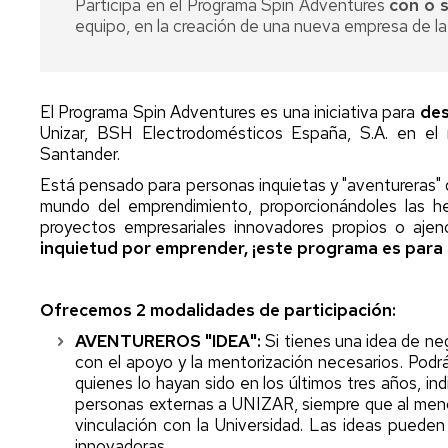
para
Participa en el Programa Spin Adventures
Explorer
con o 
Holding
INNOUNITA
emprendedores
Unizar
equipo, en la creación de una nueva empresa de l
Ubicació
Emprende
Alcanza
Ayudas
SLU
tu
Imágene
y
Cima
Subvenciones
Colaboradores
Cátedra
CEMINE
El Programa Spin Adventures es una iniciativa para
des
BSH
Ideathon
Laborato
Unizar, BSH Electrodomésticos España, S.A. en e
Novedades
Electrodomésticos
"48H
Contacto
Santander.
y
UNIZAR
en
Está pensado para personas inquietas y "aventureras" 
eventos
la
mundo del emprendimiento, proporcionándoles las he
piel
Cátedra
proyectos empresariales innovadores propios o ajen
de
Emprender
un
inquietud por emprender, ¡este programa es para t
UNIZAR
emprendedor"
Santander
Continuo
X
Ofrecemos 2 modalidades de participación:
SpinUP
AVENTUREROS "IDEA":
Si tienes una idea de neg
con el apoyo y la mentorización necesarios
. Podr
quienes lo hayan sido en los últimos tres años, i
personas externas a UNIZAR, siempre que al meno
vinculación con la Universidad
. Las ideas pueden
innovadoras
.