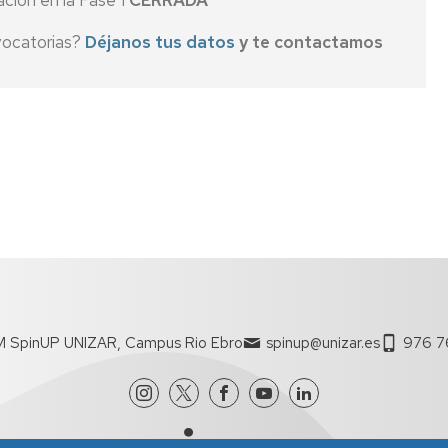
ción en la Fase 1
CERRADA
vocatorias?
Déjanos tus datos
y te contactamos
M SpinUP UNIZAR, Campus Rio Ebro
spinup@unizar.es
976 7