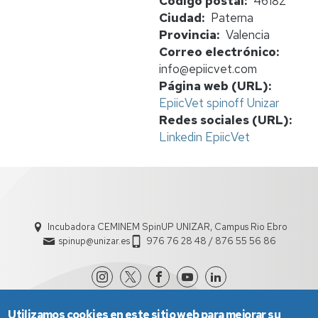
Código postal
46182
Ciudad
Paterna
Provincia
Valencia
Correo electrónico
info@epiicvet.com
Página web (URL)
EpiicVet spinoff Unizar
Redes sociales (URL)
Linkedin EpiicVet
Incubadora CEMINEM SpinUP UNIZAR, Campus Rio Ebro
spinup@unizar.es
976 76 28 48 / 876 55 56 86
Utilizamos cookies en este sitio web para mejorar su