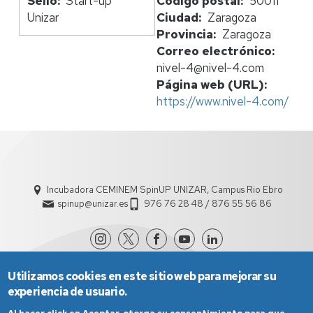
Código postal
50011
Sello
Start-up
Ciudad
Zaragoza
Unizar
Provincia
Zaragoza
Correo electrónico
nivel-4@nivel-4.com
Página web (URL)
https://www.nivel-4.com/
Incubadora CEMINEM SpinUP UNIZAR, Campus Rio Ebro
spinup@unizar.es
976 76 28 48 / 876 55 56 86
Utilizamos cookies en este sitio web para mejorar su
experiencia de usuario.