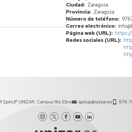
beneficio
Ciudad
Zaragoza
Crear
n
Provincia
Zaragoza
Solicitud
una
de
Número de teléfono
Start-
976
s
certificado
up
Correo electrónico
info@
Unizar
M
Página web (URL)
https:/
rios
Redes sociales (URL)
htt
Reglamentos
htt
y
htt
Acuerdos
Unizar
Leyes
nacionales
Comité
de
M SpinUP UNIZAR, Campus Rio Ebro
spinup@unizar.es
empresas
976 7
Spin-
off
Unizar
Comité