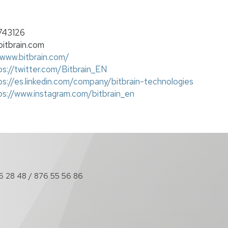
743126
bitbrain.com
/www.bitbrain.com/
ps://twitter.com/Bitbrain_EN
ps://es.linkedin.com/company/bitbrain-technologies
ps://www.instagram.com/bitbrain_en
6 28 48 / 876 55 56 86