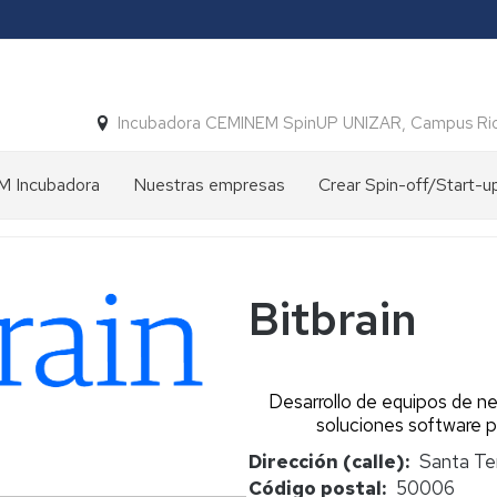
Incubadora CEMINEM SpinUP UNIZAR, Campus Ri
 Incubadora
Nuestras empresas
Crear Spin-off/Start-u
ción
Empresas
Spin-
constituidas
off
Spin-
vs
off
Start-
Bitbrain
y
up
a
Start-
Unizar
up
UNIZAR
Crear
oria
Desarrollo de equipos de n
una
soluciones software pa
Convenios
Spin-
para
off
Dirección (calle)
Santa Te
su
Unizar
Código postal
50006