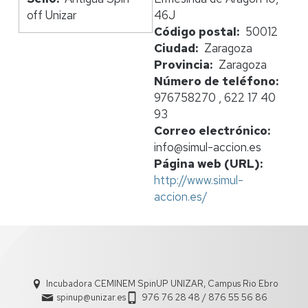
off Unizar
46J
Código postal
50012
Ciudad
Zaragoza
Provincia
Zaragoza
Número de teléfono
976758270 , 622 17 40
93
Correo electrónico
info@simul-accion.es
Página web (URL)
http://www.simul-
accion.es/
Incubadora CEMINEM SpinUP UNIZAR, Campus Rio Ebro
spinup@unizar.es
976 76 28 48 / 876 55 56 86