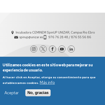
estado
Incubadora CEMINEM SpinUP UNIZAR, Campus Rio Ebro
spinup@unizar.es
976 76 28 48 / 876 55 56 86
Utilizamos cookies en este sitio web para mejorar su
experiencia de usuario.
Al hacer click en Aceptar, otorga su consentimiento para que
Más info
establezcamos cookies.
Aviso Legal
Condiciones generales de uso
Política de Privacidad
Política de Cookies
Aceptar
No, gracias
Política de Accesibilidad